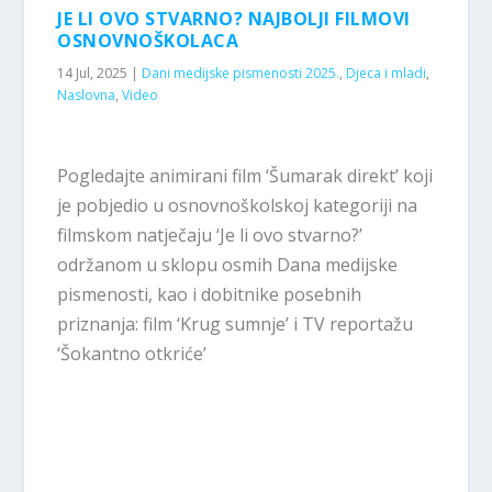
JE LI OVO STVARNO? NAJBOLJI FILMOVI
OSNOVNOŠKOLACA
14 Jul, 2025
|
Dani medijske pismenosti 2025.
,
Djeca i mladi
,
Naslovna
,
Video
Pogledajte animirani film ‘Šumarak direkt’ koji
je pobjedio u osnovnoškolskoj kategoriji na
filmskom natječaju ‘Je li ovo stvarno?’
održanom u sklopu osmih Dana medijske
pismenosti, kao i dobitnike posebnih
priznanja: film ‘Krug sumnje’ i TV reportažu
‘Šokantno otkriće’