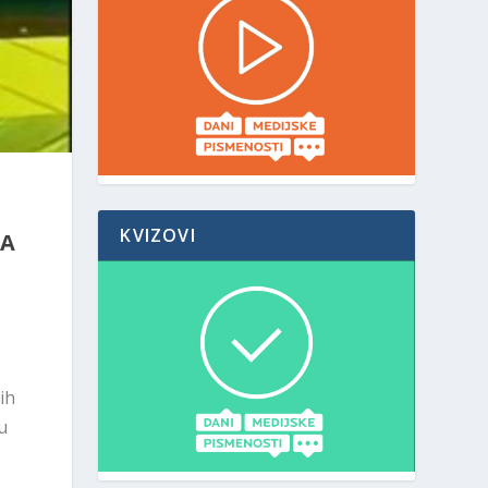
KVIZOVI
TA
ih
u