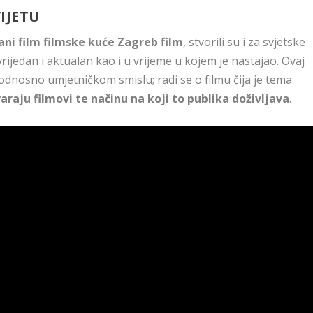
IJETU
tani film filmske kuće Zagreb film
, stvorili su i za svjetske
ijedan i aktualan kao i u vrijeme u kojem je nastajao. Ovaj
dnosno umjetničkom smislu; radi se o filmu čija je tema
raju filmovi te načinu na koji to publika doživljava
.