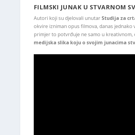
FILMSKI JUNAK U STVARNOM SV
Autori koji su djelovali unutar
Studija za cr
okvire izniman opus filmova, danas jednako vr
primjer to potvrđuje ne samo u kreativnom, o
medijska slika koju o svojim junacima stva