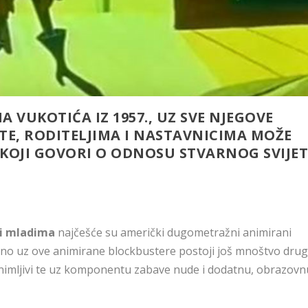
 VUKOTIĆA IZ 1957., UZ SVE NJEGOVE
ETE, RODITELJIMA I NASTAVNICIMA MOŽE
T KOJI GOVORI O ODNOSU STVARNOG SVIJE
 i mladima
najčešće su američki dugometražni animirani
a, no uz ove animirane blockbustere postoji još mnoštvo drug
zanimljivi te uz komponentu zabave nude i dodatnu, obrazovn