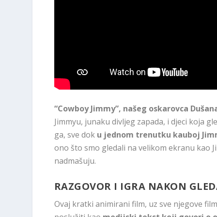
“Cowboy Jimmy”, našeg oskarovca Dušana
Jimmyu, junaku divljeg zapada, i djeci koja g
ga, sve dok
u jednom trenutku kauboj Jimm
ono što smo gledali na velikom ekranu kao Ji
nadmašuju.
RAZGOVOR I IGRA NAKON GLE
Ovaj kratki animirani film, uz sve njegove film
poslužiti kao
medijski tekst koji govori o 