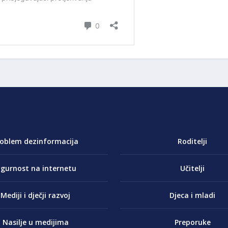
roblem dezinformacija
Roditelji
igurnost na internetu
Učitelji
Mediji i dječji razvoj
Djeca i mladi
Nasilje u medijima
Preporuke