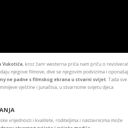
 Vukotića
, kroz žanr westerna priča nam priču o revolvera
ledaju njegove filmove, dive se njegovim podvizima i oponaša
y ne padne s filmskog ekrana u stvarni svijet
. Tada sve
mmijeve vještine i junaštva, u stvarnome svijetu djeca
DANJA
ske vrijednosti i kvalitete, roditeljima i nastavnicima može
odnosu stvarnog svijeta i svijeta medija
.