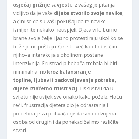
osjećaj grižnje savjesti
. Iz vašeg je pitanja
vidljivo da je vaše
dijete stvorilo svoje navike
,
a čini se da su vaši pokušaji da te navike
izmijenite nekako neuspjeli. Djeca vrlo burno
brane svoje želje i jasno protestiraju ukoliko se
te želje ne poštuju. Čine to već kao bebe, čim
njihova interakcija s okolinom postane
intenzivnija. Frustracija bebača trebala bi biti
minimalna, no
kroz balansiranje
topline, ljubavi i zadovoljavanja potreba,
dijete izlažemo frustraciji
i iskustvu da u
svijetu nije uvijek sve onako kako požele. Hoću
reći, frustracija djeteta dio je odrastanja i
potrebna je za prihvaćanje da smo odvojena
osoba od drugih i da ponekad želimo različite
stvari.