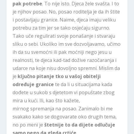
pak potrebe
. To nije isto. Djeca žele svašta. I to
je njihov posao. No, posao roditelja je da ih štite
i postavljaju granice. Naime, djeca imaju veliku
potrebu za tim jer se tako osjećaju sigurno.
Tako uče regulirati svoje ponašanje i stvaraju
sliku o sebi. Ukoliko im sve dozvoljavamo, učimo
ih da su svemoćni ili pak moćniji nego jesu u
realnosti, te djeca kad-tad dožive razočaranja i
udarce na koje nisu dovoljno spremni. Mislim da
je
ključno pitanje tko u vašoj obitelji
određuje granice
te da li u situacijama kada
dođete u sukob s djetetom vi popuštate zbog
mira u kući. Ili, kao što kažete,
mirnog spremanja na posao. Zanimalo bi me
svakako kako se dogovarate oko drugih tema,
no po meni je
štetnije to da dijete odlučuje
samo nego da gleda crtiće
.