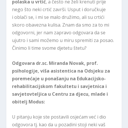
polaska u vrtić
, a često ne želi krenuti prije
nego što neki crtić završi. Usput i doručkuje
i oblači se, i mi se malo družimo, ali su crtići
skoro obavezna kulisa. Znam da smo za to mi
odgovorni, jer nam zapravo odgovara da se
ujutro i sami možemo u miru spremiti za posao.
Činimo li time svome djetetu štetu?
Odgovara dr.sc. Miranda Novak, prof.
psihologije, viša asistentica na Odsjeku za
poremećaje u ponašanju na Edukacijsko-
rehabilitacijskom fakultetu i savjetnica i
savjetovteljica u Centru za djecu, mlade i
obitelj Modus:
U pitanju koje ste postavili osjećam već i dio
odgovora tj. kao da u pozadini stoji neki vaš