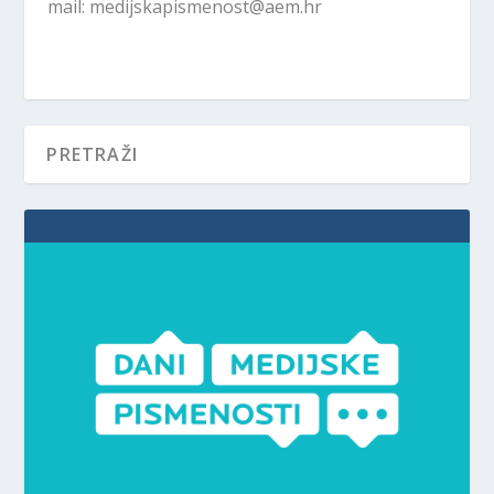
mail: medijskapismenost@aem.hr