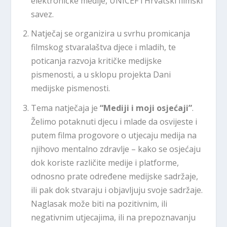
elektroničke medije, UNICEF i Hrvatski filmski
savez.
Natječaj se organizira u svrhu promicanja
filmskog stvaralaštva djece i mladih, te
poticanja razvoja kritičke medijske
pismenosti, a u sklopu projekta Dani
medijske pismenosti.
Tema natječaja je
“Mediji i moji osjećaji”
.
Želimo potaknuti djecu i mlade da osvijeste i
putem filma progovore o utjecaju medija na
njihovo mentalno zdravlje – kako se osjećaju
dok koriste različite medije i platforme,
odnosno prate određene medijske sadržaje,
ili pak dok stvaraju i objavljuju svoje sadržaje.
Naglasak može biti na pozitivnim, ili
negativnim utjecajima, ili na prepoznavanju