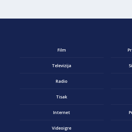
Film
P
Televizija
S
Radio
Tisak
Internet
P
Videoigre