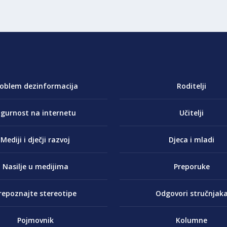
roblem dezinformacija
Roditelji
igurnost na internetu
Učitelji
Mediji i dječji razvoj
Djeca i mladi
Nasilje u medijima
Preporuke
repoznajte stereotipe
Odgovori stručnjak
Pojmovnik
Kolumne