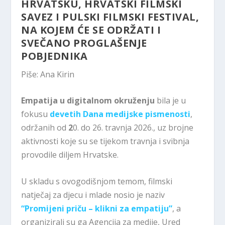
HRVATSKU, HRVATSKI FILMSKI
SAVEZ I PULSKI FILMSKI FESTIVAL,
NA KOJEM ĆE SE ODRŽATI I
SVEČANO PROGLAŠENJE
POBJEDNIKA
Piše: Ana Kirin
Empatija u digitalnom okruženju
bila je u
fokusu
devetih Dana medijske pismenosti
,
održanih od
2
0. do 26. travnja 2026., uz brojne
aktivnosti koje su se tijekom travnja i svibnja
provodile diljem Hrvatske.
U skladu s ovogodišnjom temom, filmski
natječaj za djecu i mlade nosio je naziv
“Promijeni priču – klikni za empatiju”
, a
organizirali su ga Agencija za medije, Ured