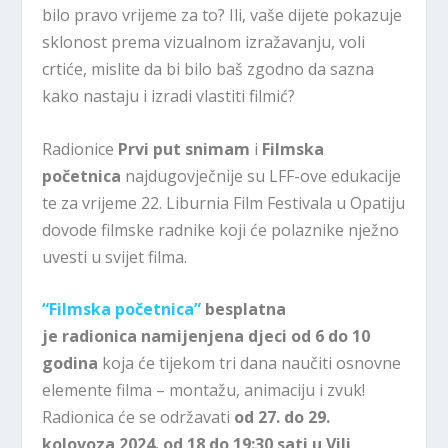
bilo pravo vrijeme za to? Ili, vaše dijete pokazuje
sklonost prema vizualnom izražavanju, voli
crtiće, mislite da bi bilo baš zgodno da sazna
kako nastaju i izradi vlastiti filmić?
Radionice
Prvi put snimam
i
Filmska
početnica
najdugovječnije su LFF-ove edukacije
te za vrijeme 22. Liburnia Film Festivala u Opatiju
dovode filmske radnike koji će polaznike nježno
uvesti u svijet filma.
“Filmska početnica”
besplatna
je
radionica
namijenjena djeci od 6 do 10
godina
koja će tijekom tri dana naučiti osnovne
elemente filma – montažu, animaciju i zvuk!
Radionica će se održavati
od 27. do 29.
kolovoza 2024. od 18
do 19:30 sati u Vili