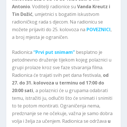
Antonio
. Voditelji radionice su
Vanda Kreutz i
Tin Dožić
, umjetnici s bogatim iskustvom
radioničkog rada s djecom. Na radionicu se
možete prijaviti do 25. kolovoza na
POVEZNICI
,
a broj mjesta je ograničen.
Radionica
“Prvi put snimam”
besplatno je
petodnevno druženje tijekom kojeg polaznici u
grupi prolaze kroz sve faze stvaranja filma.
Radionica će trajati svih pet dana festivala,
od
27. do 31. kolovoza u terminu od 17:00 do
20:00 sati
, a polaznici će u grupama odabrati
temu, istražiti ju, odlučiti što će snimati i snimiti
to te potom montirati. Ograničenja nema,
predznanje se ne očekuje, važna je samo dobra
volja i želja za učenjem. Radionica se održava
u