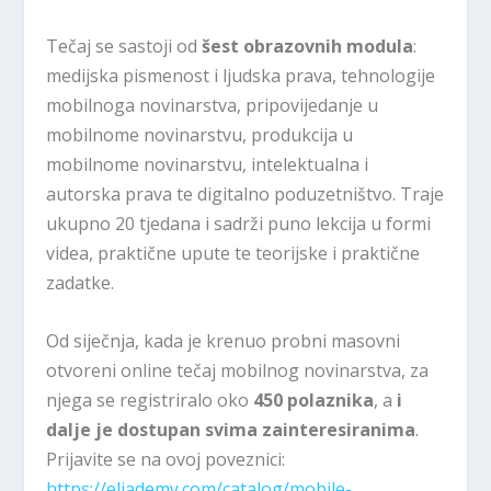
Tečaj se sastoji od
šest obrazovnih modula
:
medijska pismenost i ljudska prava, tehnologije
mobilnoga novinarstva, pripovijedanje u
mobilnome novinarstvu, produkcija u
mobilnome novinarstvu, intelektualna i
autorska prava te digitalno poduzetništvo. Traje
ukupno 20 tjedana i sadrži puno lekcija u formi
videa, praktične upute te teorijske i praktične
zadatke.
Od siječnja, kada je krenuo probni masovni
otvoreni online tečaj mobilnog novinarstva, za
njega se registriralo oko
450 polaznika
, a
i
dalje je dostupan svima zainteresiranima
.
Prijavite se na ovoj poveznici:
https://eliademy.com/catalog/mobile-