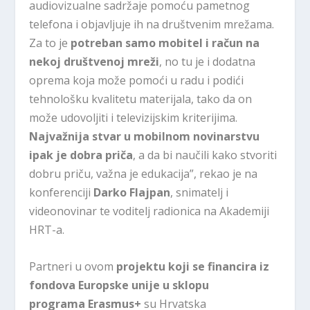
audiovizualne sadržaje pomoću pametnog
telefona i objavljuje ih na društvenim mrežama.
Za to je
potreban samo mobitel i račun na
nekoj društvenoj mreži
, no tu je i dodatna
oprema koja može pomoći u radu i podići
tehnološku kvalitetu materijala, tako da on
može udovoljiti i televizijskim kriterijima.
Najvažnija stvar u mobilnom novinarstvu
ipak je dobra priča
, a da bi naučili kako stvoriti
dobru priču, važna je edukacija”, rekao je na
konferenciji
Darko Flajpan
, snimatelj i
videonovinar te voditelj radionica na Akademiji
HRT-a.
Partneri u ovom
projektu koji se financira iz
fondova Europske unije u sklopu
programa Erasmus+
su Hrvatska