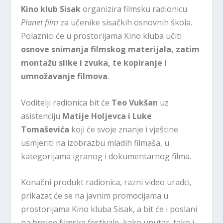
Kino klub Sisak
organizira filmsku radionicu
Planet film
za učenike sisačkih osnovnih škola.
Polaznici će u prostorijama Kino kluba učiti
osnove snimanja filmskog materijala, zatim
montažu slike i zvuka, te kopiranje i
umnožavanje filmova
.
Voditelji radionica bit će
Teo Vukšan
uz
asistenciju
Matije Holjevca i Luke
Tomaševića
koji će svoje znanje i vještine
usmjeriti na izobrazbu mladih filmaša, u
kategorijama igranog i dokumentarnog filma.
Konačni produkt radionica, razni video uradci,
prikazat će se na javnim promocijama u
prostorijama Kino kluba Sisak, a bit će i poslani
na brojne filmske festivale, kako unutar, tako i