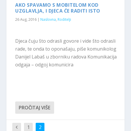
AKO SPAVAMO S MOBITELOM KOD
UZGLAVLJA, I DJECA ĆE RADITI ISTO
26 Aug, 2016
|
Naslovna
,
Roditelji
Djeca čuju što odrasli govore i vide što odrasli
rade, te onda to oponašaju, piše komunikolog
Danijel Labaš u zborniku radova Komunikacija
odgaja – odgoj komunicira
PROČITAJ VIŠE
1
2