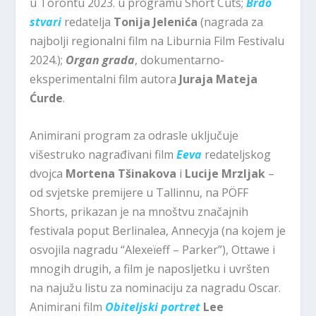
u Torontu 2023. u programu Short Cuts;
Brdo
stvari
redatelja
Tonija Jelenića
(nagrada za
najbolji regionalni film na Liburnia Film Festivalu
2024.);
Organ grada
, dokumentarno-
eksperimentalni film autora
Juraja Mateja
Ćurde
.
Animirani program za odrasle uključuje
višestruko nagrađivani film
Eeva
redateljskog
dvojca
Mortena Tšinakova
i
Lucije Mrzljak
–
od svjetske premijere u Tallinnu, na PÖFF
Shorts, prikazan je na mnoštvu značajnih
festivala poput Berlinalea, Annecyja (na kojem je
osvojila nagradu “Alexeïeff – Parker”), Ottawe i
mnogih drugih, a film je naposljetku i uvršten
na najužu listu za nominaciju za nagradu Oscar.
Animirani film
Obiteljski portret
Lee