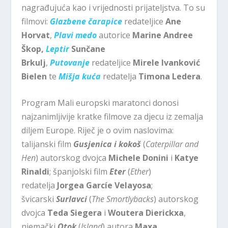
nagrađujuća kao i vrijednosti prijateljstva. To su
filmovi:
Glazbene čarapice
redateljice
Ane
Horvat
,
Plavi medo
autorice
Marine Andree
Škop,
Leptir
Sunčane
Brkulj
,
Putovanje
redateljice
Mirele Ivanković
Bielen
te
Mišja kuća
redatelja
Timona Ledera
.
Program Mali europski maratonci donosi
najzanimljivije kratke filmove za djecu iz zemalja
diljem Europe. Riječ je o ovim naslovima:
talijanski film
Gusjenica i kokoš
(
Caterpillar and
Hen
) autorskog dvojca
Michele Donini
i
Katye
Rinaldi
; španjolski film
Eter
(
Ether
)
redatelja
Jorgea Garcíe Velayosa
;
švicarski
Surlavci
(
The Smortlybacks
) autorskog
dvojca
Teda Siegera
i
Woutera Dierickxa
,
njemački
Otok
(
Island
) autora
Maxa