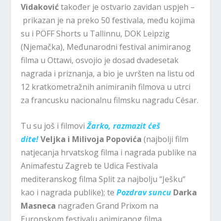
Vidaković
također je ostvario zavidan uspjeh –
prikazan je na preko 50 festivala, među kojima
su i PÖFF Shorts u Tallinnu, DOK Leipzig
(Njemačka), Međunarodni festival animiranog
filma u Ottawi, osvojio je dosad dvadesetak
nagrada i priznanja, a bio je uvršten na listu od
12 kratkometražnih animiranih filmova u utrci
za francusku nacionalnu filmsku nagradu ​César.
Tu su još i filmovi
Žarko, razmazit ćeš
dite!
Veljka i Milivoja Popovića
(najbolji film
natjecanja hrvatskog filma i nagrada publike na
Animafestu Zagreb te Udica Festivala
mediteranskog filma Split za najbolju “Ješku“
kao i nagrada publike); te
Pozdrav suncu
Darka
Masneca
nagrađen Grand Prixom na
Europskom festivalu animiranog filma