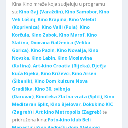
Kina Kino mreže koja sudjeluju u programu
su:
Kino Gaj (Varaždin)
,
Kino Samobor
,
Kino
Veli Lošinj
,
Kino Krapina
,
Kino Velebit
(Koprivnica)
,
Kino Valli (Pula)
,
Kino
Korčula
,
Kino Zabok
,
Kino Marof
,
Kino
Slatina
,
Dvorana Galženica (Velika
Gorica)
,
Kino Pazin
,
Kino Novalja
,
Kino
Novska
,
Kino Labin
,
Kino Moslavina
(Kutina)
,
Art-kino Croatia (Rijeka)
,
Dječja
kuća Rijeka
,
Kino Križevci
,
Kino Arsen
(Šibenik)
,
Kino Dom kulture Nova
Gradiška
,
Kino 30. svibnja
(Daruvar)
,
Kinoteka Zlatna vrata (Split)
,
Kino
Mediteran Split
,
Kino Bjelovar
,
Dokukino KIC
(Zagreb)
i
Art kino Metropolis (Zagreb)
te
pridružena kina:
Foto-kino klub Beli
Manastir
i
Kino Radnički dom (Delnice)
.