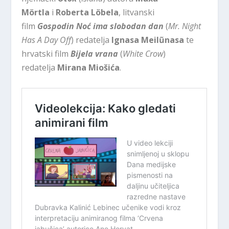
Mörtla
i
Roberta Löbela
, litvanski
film
Gospodin Noć ima slobodan dan
(
Mr. Night
Has A Day Off
) redatelja
Ignasa Meilũnasa
te
hrvatski film
Bijela vrana
(
White Crow
)
redatelja
Mirana Miošića
.