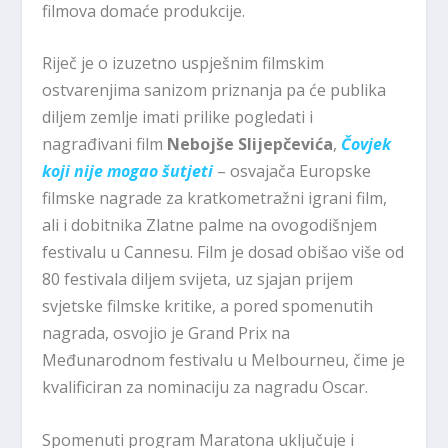
filmova domaće produkcije.
Riječ je o izuzetno uspješnim filmskim
ostvarenjima sanizom priznanja pa će publika
diljem zemlje imati prilike pogledati i
nagrađivani film
Nebojše Slijepčevića
,
Čovjek
koji nije mogao šutjeti
– osvajača Europske
filmske nagrade za kratkometražni igrani film,
ali i dobitnika Zlatne palme na ovogodišnjem
festivalu u Cannesu. Film je dosad obišao više od
80 festivala diljem svijeta, uz sjajan prijem
svjetske filmske kritike, a pored spomenutih
nagrada, osvojio je Grand Prix na
Međunarodnom festivalu u Melbourneu, čime je
kvalificiran za nominaciju za nagradu Oscar.
Spomenuti program Maratona uključuje i