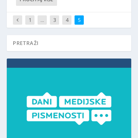
1
…
3
4
5