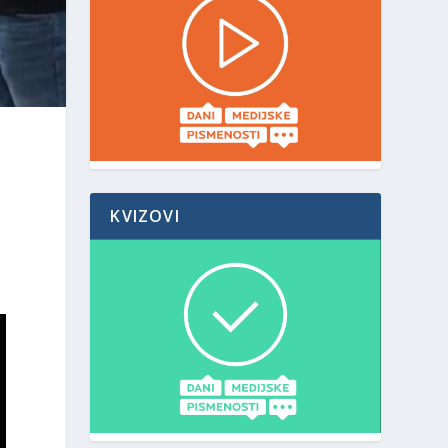
I
KVIZOVI