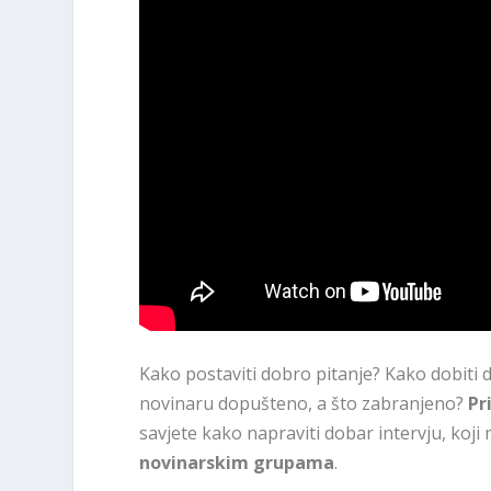
Kako postaviti dobro pitanje? Kako dobiti
novinaru dopušteno, a što zabranjeno?
Pr
savjete kako napraviti dobar intervju, koji
novinarskim grupama
.