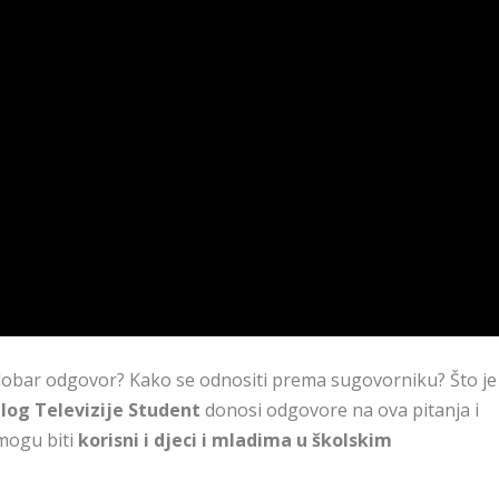
 dobar odgovor? Kako se odnositi prema sugovorniku? Što je
ilog Televizije Student
donosi odgovore na ova pitanja i
 mogu biti
korisni i djeci i mladima u školskim