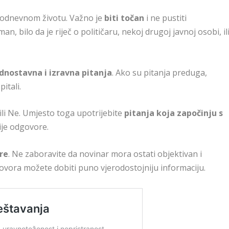
akodnevnom životu. Važno je
biti točan
i ne pustiti
an, bilo da je riječ o političaru, nekoj drugoj javnoj osobi, il
dnostavna i izravna pitanja
. Ako su pitanja preduga,
itali.
ili Ne. Umjesto toga upotrijebite
pitanja koja započinju s
nije odgovore.
re
. Ne zaboravite da novinar mora ostati objektivan i
ovora možete dobiti puno vjerodostojniju informaciju.