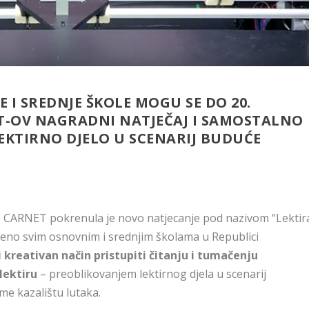
 I SREDNJE ŠKOLE MOGU SE DO 20.
ET-OV NAGRADNI NATJEČAJ I SAMOSTALNO
KTIRNO DJELO U SCENARIJ BUDUĆE
– CARNET pokrenula je novo natjecanje pod nazivom “Lektir
jeno svim osnovnim i srednjim školama u Republici
i kreativan način pristupiti čitanju i tumačenju
lektiru
– preoblikovanjem lektirnog djela u scenarij
me kazalištu lutaka.