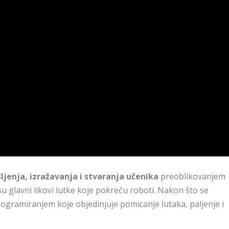
ljenja, izražavanja i stvaranja učenika
preoblikovanjem
su glavni likovi lutke koje pokreću roboti. Nakon što se
rogramiranjem koje objedinjuje pomicanje lutaka, paljenje i