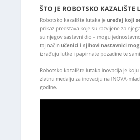
ŠTO JE ROBOTSKO KAZALIŠTE 
Robotsko kazalište lutaka je
uređaj koji 
prikaz predstava koje su razvijene za njega
su njegov sastavni dio – mogu jednostavno i
taj način
učenici i njihovi nastavnici mo
izrađuju lutke i papirnate pozadine te sami
Robotsko kazalište lutaka inovacija je koju s
zlatnu medalju za inovaciju na INOVA-mladi
godine.