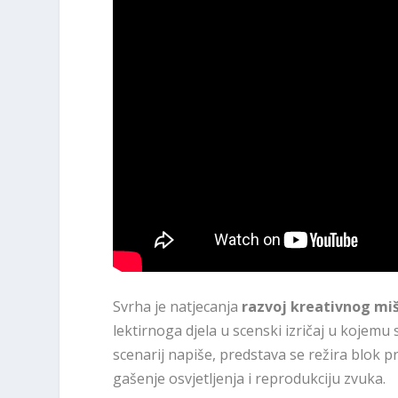
Svrha je natjecanja
razvoj kreativnog miš
lektirnoga djela u scenski izričaj u kojemu 
scenarij napiše, predstava se režira blok p
gašenje osvjetljenja i reprodukciju zvuka.