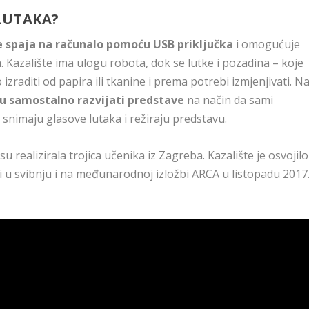
LUTAKA?
se spaja na računalo pomoću USB priključka
i omogućuje
. Kazalište ima ulogu robota, dok se lutke i pozadina – koje
zraditi od papira ili tkanine i prema potrebi izmjenjivati. N
gu samostalno razvijati predstave
na način da sami
 snimaju glasove lutaka i režiraju predstavu.
u realizirala trojica učenika iz Zagreba. Kazalište je osvojilo
 u svibnju i na međunarodnoj izložbi ARCA u listopadu 2017