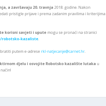
nja, a završavaju 20. travnja
2018. godine. Nakon
edati pristigle prijave i prema zadanim pravilima i kriterijima
te korisni savjeti i upute
mogu se pronaći na stranici
/robotsko-kazaliste
.
obratiti putem e-adrese
rkl-natjecanje@carnet.hr
.
ektirnom djelu i osvojite Robotsko kazalište lutaka
u
 način!