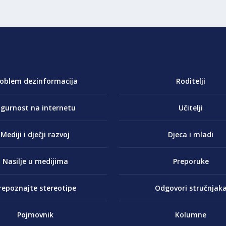
roblem dezinformacija
Roditelji
igurnost na internetu
Učitelji
Mediji i dječji razvoj
Djeca i mladi
Nasilje u medijima
Preporuke
repoznajte stereotipe
Odgovori stručnjak
Pojmovnik
Kolumne