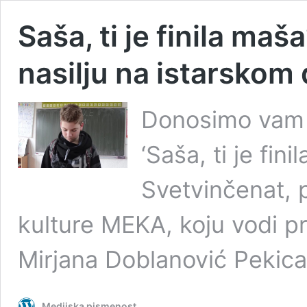
Saša, ti je finila ma
nasilju na istarskom 
Donosimo vam k
‘Saša, ti je fi
Svetvinčenat, 
kulture MEKA, koju vodi pr
Mirjana Doblanović Pekica
Medijska pismenost