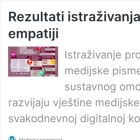
Rezultati istraživanj
empatiji
Istraživanje p
medijske pisme
sustavnog omog
razvijaju vještine medijsk
svakodnevnoj digitalnoj ko
Medijska pismenost