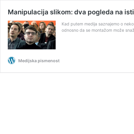
Manipulacija slikom: dva pogleda na ist
Kad putem medija saznajemo o nekom
odnosno da se montažom može snažno
Medijska pismenost