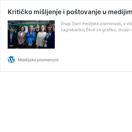
Kritičko mišljenje i poštovanje u medij
Drugi Dani medijske pismenosti, s više
zagrebačkoj Školi za grafiku, dizajn 
Medijska pismenost