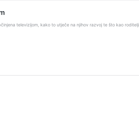
om
njena televizijom, kako to utječe na njihov razvoj te što kao roditel