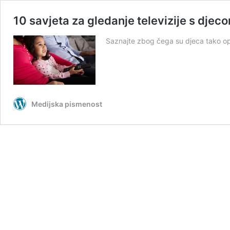
10 savjeta za gledanje televizije s djec
Saznajte zbog čega su djeca tako opči
Medijska pismenost