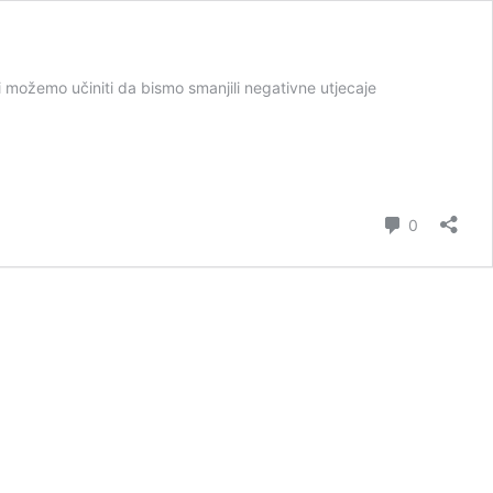
ji možemo učiniti da bismo smanjili negativne utjecaje
Comment
0